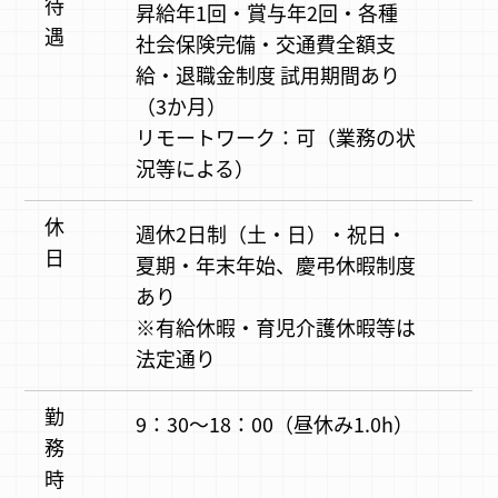
待
昇給年1回・賞与年2回・各種
遇
社会保険完備・交通費全額支
給・退職金制度 試用期間あり
（3か月）
リモートワーク：可（業務の状
況等による）
休
週休2日制（土・日）・祝日・
日
夏期・年末年始、慶弔休暇制度
あり
※有給休暇・育児介護休暇等は
法定通り
勤
9：30～18：00（昼休み1.0h）
務
時