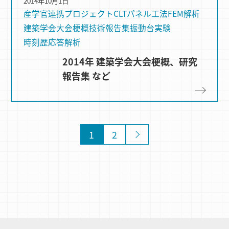
2014年10月1日
産学官連携プロジェクト
CLTパネル⼯法
FEM解析
建築学会大会梗概
技術報告集
振動台実験
時刻歴応答解析
2014年 建築学会大会梗概、研究
報告集 など
1
2
»