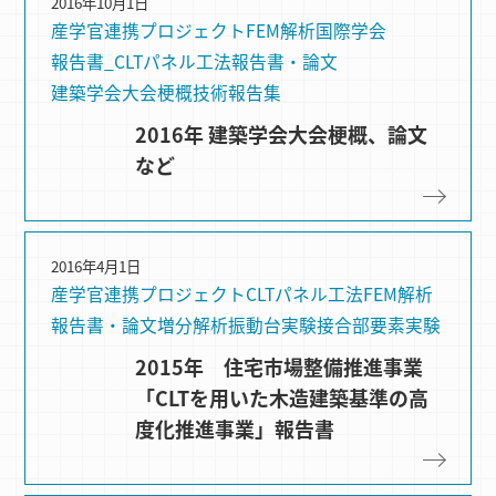
2016年10月1日
産学官連携プロジェクト
FEM解析
国際学会
報告書_CLTパネル工法
報告書・論文
建築学会大会梗概
技術報告集
2016年 建築学会大会梗概、論文
など
2016年4月1日
産学官連携プロジェクト
CLTパネル⼯法
FEM解析
報告書・論文
増分解析
振動台実験
接合部要素実験
2015年 住宅市場整備推進事業
「CLTを用いた木造建築基準の高
度化推進事業」報告書