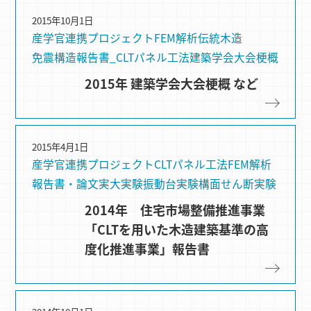
2015年10月1日
産学官連携プロジェクト
FEM解析
伝統木造
免震構造
報告書_CLTパネル工法
建築学会大会梗概
2015年 建築学会大会梗概 など
2015年4月1日
産学官連携プロジェクト
CLTパネル⼯法
FEM解析
報告書・論文
実大実験
振動台実験
構⾯せん断実験
2014年 住宅市場整備推進事業
「CLTを用いた木造建築基準の高
度化推進事業」報告書