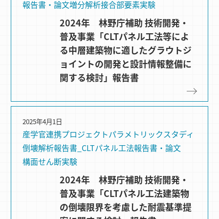
報告書・論文
増分解析
接合部要素実験
2024年 林野庁補助 技術開発・
普及事業「CLTパネル工法等によ
る中層建築物に適したグラウトジ
ョイントの開発と設計情報整備に
関する検討」報告書
2025年4月1日
産学官連携プロジェクト
パラメトリックスタディ
倒壊解析
報告書_CLTパネル工法
報告書・論文
構⾯せん断実験
2024年 林野庁補助 技術開発・
普及事業「CLTパネル工法建築物
の倒壊限界を考慮した耐震基準提