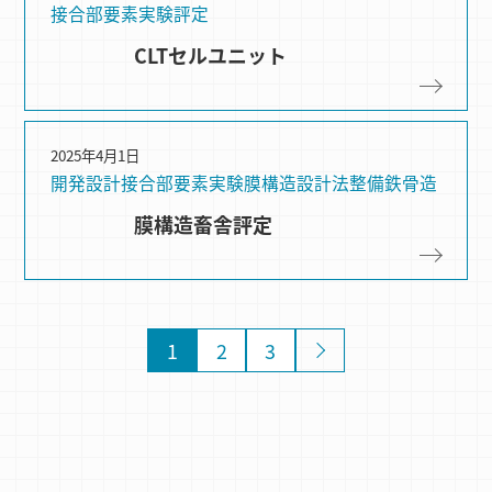
接合部要素実験
評定
CLTセルユニット
2025年4月1日
開発設計
接合部要素実験
膜構造
設計法整備
鉄骨造
膜構造畜舎評定
1
2
3
»