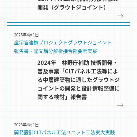
開発（グラウトジョイント）
2025年4月1日
産学官連携プロジェクト
グラウトジョイント
報告書・論文
増分解析
接合部要素実験
2024年 林野庁補助 技術開発・
普及事業「CLTパネル工法等によ
る中層建築物に適したグラウトジ
ョイントの開発と設計情報整備に
関する検討」報告書
2025年4月1日
開発設計
CLTパネル⼯法
ユニット工法
実大実験