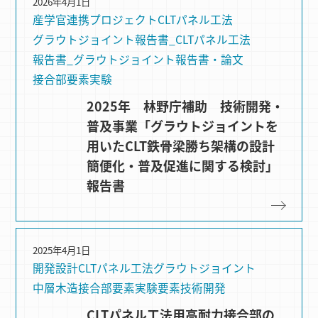
2026年4月1日
産学官連携プロジェクト
CLTパネル⼯法
グラウトジョイント
報告書_CLTパネル工法
報告書_グラウトジョイント
報告書・論文
接合部要素実験
2025年 林野庁補助 技術開発・
普及事業「グラウトジョイントを
用いたCLT鉄骨梁勝ち架構の設計
簡便化・普及促進に関する検討」
報告書
2025年4月1日
開発設計
CLTパネル⼯法
グラウトジョイント
中層木造
接合部要素実験
要素技術開発
CLTパネル工法用高耐力接合部の