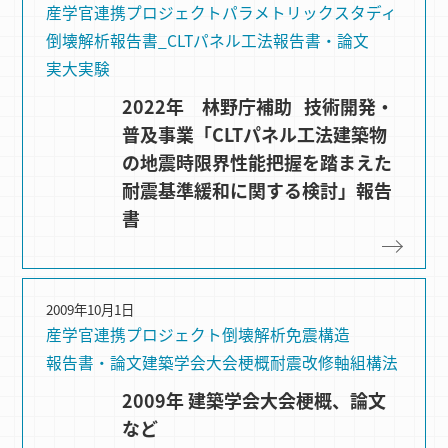
産学官連携プロジェクト
パラメトリックスタディ
倒壊解析
報告書_CLTパネル工法
報告書・論文
実大実験
2022年 林野庁補助 技術開発・
普及事業「CLTパネル工法建築物
の地震時限界性能把握を踏まえた
耐震基準緩和に関する検討」報告
書
2009年10月1日
産学官連携プロジェクト
倒壊解析
免震構造
報告書・論文
建築学会大会梗概
耐震改修
軸組構法
2009年 建築学会大会梗概、論文
など