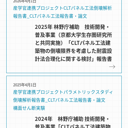
2026年4月1日
産学官連携プロジェクト
CLTパネル⼯法
倒壊解析
報告書_CLTパネル工法
報告書・論文
2025年 林野庁補助 技術開発・
普及事業（京都大学生存圏研究所
と共同実施）「CLTパネル工法建
築物の倒壊限界を考慮した耐震設
計法合理化に関する検討」報告書
2025年4月1日
産学官連携プロジェクト
パラメトリックスタディ
倒壊解析
報告書_CLTパネル工法
報告書・論文
構⾯せん断実験
2024年 林野庁補助 技術開発・
普及事業「CLTパネル工法建築物