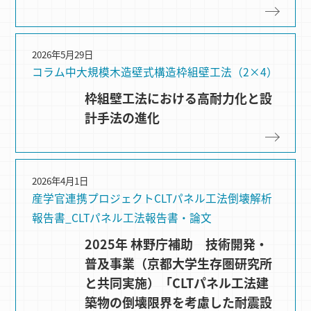
2026年5月29日
コラム
中大規模木造
壁式構造
枠組壁⼯法（2×4）
枠組壁工法における高耐力化と設
計手法の進化
2026年4月1日
産学官連携プロジェクト
CLTパネル⼯法
倒壊解析
報告書_CLTパネル工法
報告書・論文
2025年 林野庁補助 技術開発・
普及事業（京都大学生存圏研究所
と共同実施）「CLTパネル工法建
築物の倒壊限界を考慮した耐震設