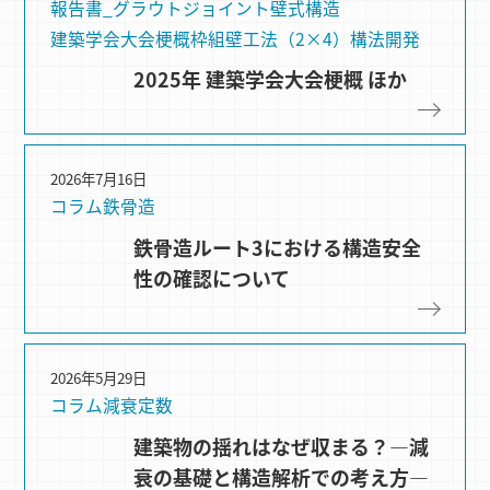
報告書_グラウトジョイント
壁式構造
建築学会大会梗概
枠組壁⼯法（2×4）
構法開発
2025年 建築学会大会梗概 ほか
2026年7月16日
コラム
鉄骨造
鉄骨造ルート3における構造安全
性の確認について
2026年5月29日
コラム
減衰定数
建築物の揺れはなぜ収まる？―減
衰の基礎と構造解析での考え方―