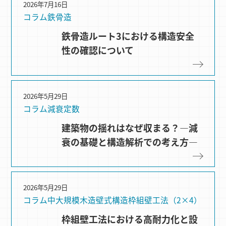
2026年7月16日
コラム
鉄骨造
鉄骨造ルート3における構造安全
性の確認について
2026年5月29日
コラム
減衰定数
建築物の揺れはなぜ収まる？―減
衰の基礎と構造解析での考え方―
2026年5月29日
コラム
中大規模木造
壁式構造
枠組壁⼯法（2×4）
枠組壁工法における高耐力化と設