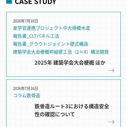
CASE STUDY
2026年7月16日
産学官連携プロジェクト
中大規模木造
報告書_CLTパネル工法
報告書_グラウトジョイント
壁式構造
建築学会大会梗概
枠組壁⼯法（2×4）
構法開発
2025年 建築学会大会梗概 ほか
2026年7月16日
コラム
鉄骨造
鉄骨造ルート3における構造安全
性の確認について