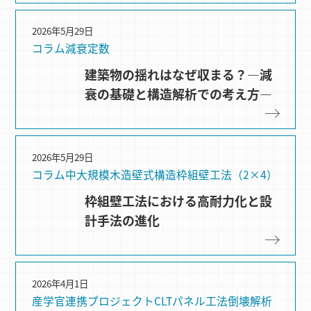
2026年5月29日
コラム
減衰定数
建築物の揺れはなぜ収まる？―減
衰の基礎と構造解析での考え方―
2026年5月29日
コラム
中大規模木造
壁式構造
枠組壁⼯法（2×4）
枠組壁工法における高耐力化と設
計手法の進化
2026年4月1日
産学官連携プロジェクト
CLTパネル⼯法
倒壊解析