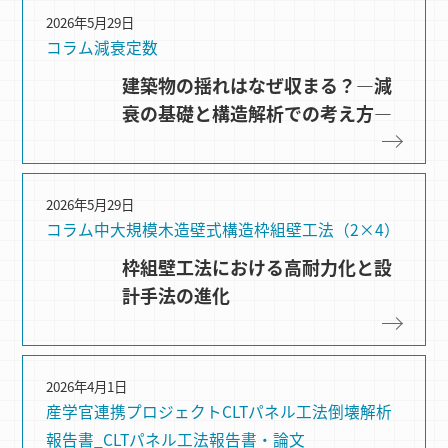
2026年5月29日
コラム
減衰定数
建築物の揺れはなぜ収まる？―減
衰の基礎と構造解析での考え方―
2026年5月29日
コラム
中大規模木造
壁式構造
枠組壁⼯法（2×4）
枠組壁工法における高耐力化と設
計手法の進化
2026年4月1日
産学官連携プロジェクト
CLTパネル⼯法
倒壊解析
報告書_CLTパネル工法
報告書・論文