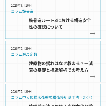
2026年7月16日
コラム
鉄骨造
鉄骨造ルート3における構造安全
性の確認について
2026年5月29日
コラム
減衰定数
建築物の揺れはなぜ収まる？―減
衰の基礎と構造解析での考え方―
2026年5月29日
コラム
中大規模木造
壁式構造
枠組壁⼯法（2×4）