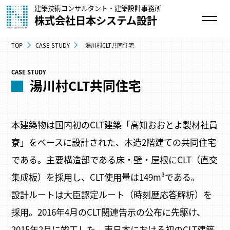
建築技術コンサルタント・建築設計事務所
株式会社日本システム設計
TOP
CASE STUDY
湯川村CLT共同住宅
CASE STUDY
湯川村CLT共同住宅
本建築物は国内初のCLT建築「高知おおとよ製材社員
寮」をベースに設計された、木造2階建ての共同住宅
である。主要構造部である床・壁・屋根にCLT（直交
集成板）を採用し、CLT使用量は149m³である。
設計ルートは大臣認定ルート（時刻歴応答解析）を
採用。2016年4月のCLT関連告示の公布に先駆け、
2015年2月に竣工した。東日本における初のCLT建築