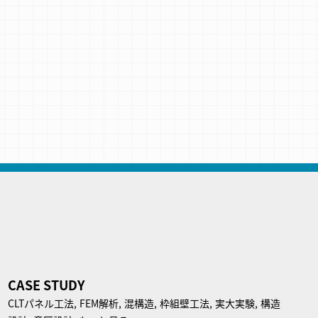
CASE STUDY
CLTパネル⼯法,
FEM解析,
混構造,
枠組壁工法,
実大実験,
構造