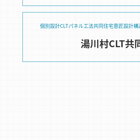
個別設計
CLTパネル⼯法
共同住宅
意匠設計
構
湯川村CLT共