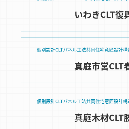
いわきCLT復
個別設計
CLTパネル⼯法
共同住宅
意匠設計
構
真庭市営CLT
個別設計
CLTパネル⼯法
共同住宅
意匠設計
構
真庭木材CLT