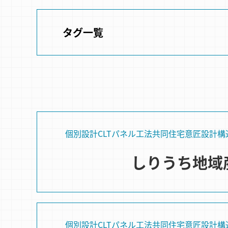
タグ一覧
個別設計
CLTパネル⼯法
共同住宅
意匠設計
構
しりうち地域
個別設計
CLTパネル⼯法
共同住宅
意匠設計
構