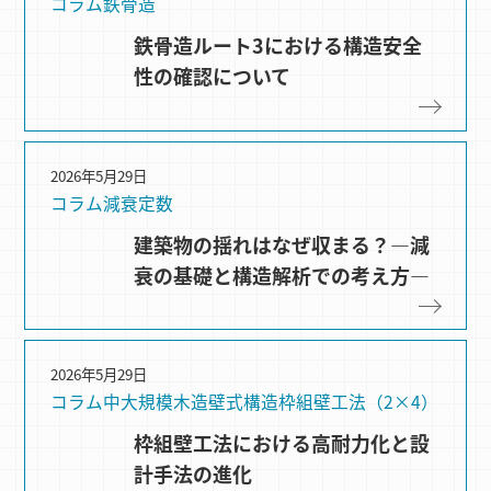
コラム
鉄骨造
鉄骨造ルート3における構造安全
性の確認について
2026年5月29日
コラム
減衰定数
建築物の揺れはなぜ収まる？―減
衰の基礎と構造解析での考え方―
2026年5月29日
コラム
中大規模木造
壁式構造
枠組壁⼯法（2×4）
枠組壁工法における高耐力化と設
計手法の進化