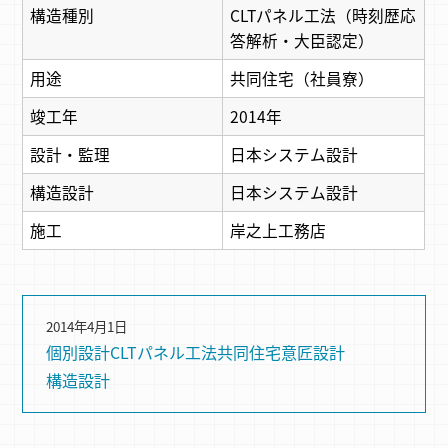
構造種別
CLTパネル工法（時刻歴応
答解析・大臣認定）
用途
共同住宅（社員寮）
竣工年
2014年
設計・監理
日本システム設計
構造設計
日本システム設計
施工
岸之上工務店
2014年4月1日
個別設計
CLTパネル⼯法
共同住宅
意匠設計
構造設計