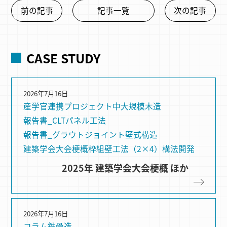
前の記事
記事一覧
次の記事
CASE STUDY
2026年7月16日
産学官連携プロジェクト
中大規模木造
報告書_CLTパネル工法
報告書_グラウトジョイント
壁式構造
建築学会大会梗概
枠組壁⼯法（2×4）
構法開発
2025年 建築学会大会梗概 ほか
2026年7月16日
コラム
鉄骨造