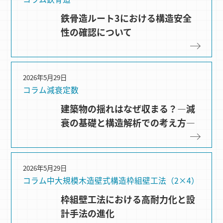
鉄骨造ルート3における構造安全
性の確認について
2026年5月29日
コラム
減衰定数
建築物の揺れはなぜ収まる？―減
衰の基礎と構造解析での考え方―
2026年5月29日
コラム
中大規模木造
壁式構造
枠組壁⼯法（2×4）
枠組壁工法における高耐力化と設
計手法の進化