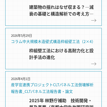
建築物の揺れはなぜ収まる？―減
衰の基礎と構造解析での考え方―
2026年5月29日
コラム
中大規模木造
壁式構造
枠組壁⼯法（2×4）
枠組壁工法における高耐力化と設
計手法の進化
2026年4月1日
産学官連携プロジェクト
CLTパネル⼯法
倒壊解析
報告書_CLTパネル工法
報告書・論文
2025年 林野庁補助 技術開発・