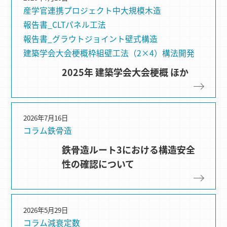
産学官連携プロジェクト
中大規模木造
報告書_CLTパネル工法
報告書_グラウトジョイント
壁式構造
建築学会大会梗概
枠組壁⼯法（2×4）
構法開発
2025年 建築学会大会梗概 ほか
2026年7月16日
コラム
鉄骨造
鉄骨造ルート3における構造安全
性の確認について
2026年5月29日
コラム
減衰定数