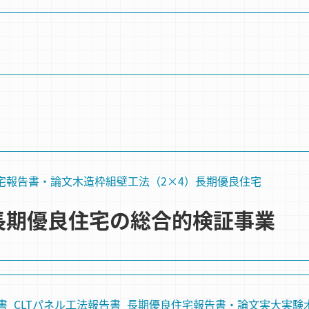
宅
報告書・論文
木造
枠組壁⼯法（2×4）
長期優良住宅
造長期優良住宅の総合的検証事業
書_CLTパネル工法
報告書_長期優良住宅
報告書・論文
実大実験