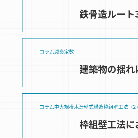
鉄骨造ルート
コラム
減衰定数
建築物の揺れ
コラム
中大規模木造
壁式構造
枠組壁⼯法（2
枠組壁工法に