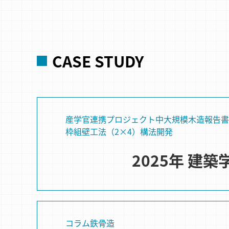
CASE STUDY
産学官連携プロジェクト
中大規模木造
報告書
枠組壁⼯法（2×4）
構法開発
2025年 建
コラム
鉄骨造