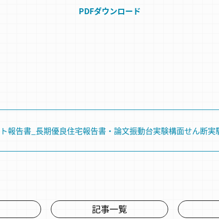
PDFダウンロード
ト
報告書_長期優良住宅
報告書・論文
振動台実験
構⾯せん断実
記事一覧