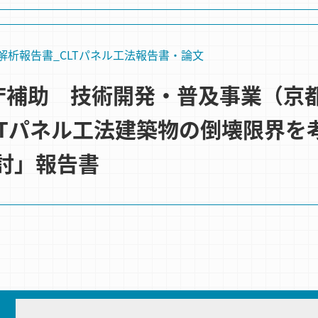
解析
報告書_CLTパネル工法
報告書・論文
林野庁補助 技術開発・普及事業（
LTパネル工法建築物の倒壊限界を
討」報告書