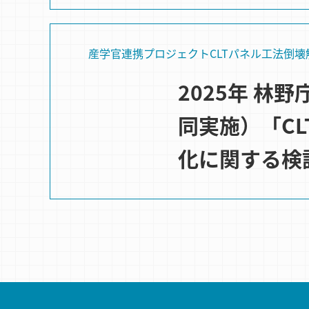
産学官連携プロジェクト
CLTパネル⼯法
倒壊
2025年 
同実施）「C
化に関する検