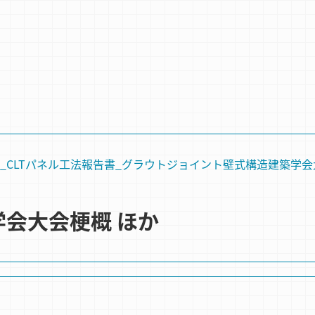
_CLTパネル工法
報告書_グラウトジョイント
壁式構造
建築学会
築学会大会梗概 ほか