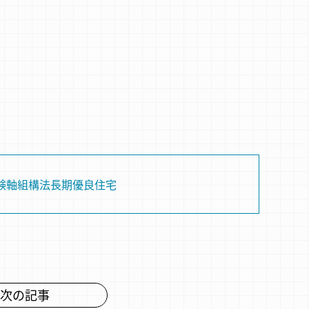
験
軸組構法
長期優良住宅
次の記事