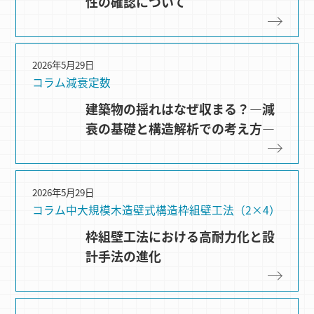
性の確認について
2026年5月29日
コラム
減衰定数
建築物の揺れはなぜ収まる？―減
衰の基礎と構造解析での考え方―
2026年5月29日
コラム
中大規模木造
壁式構造
枠組壁⼯法（2×4）
枠組壁工法における高耐力化と設
計手法の進化