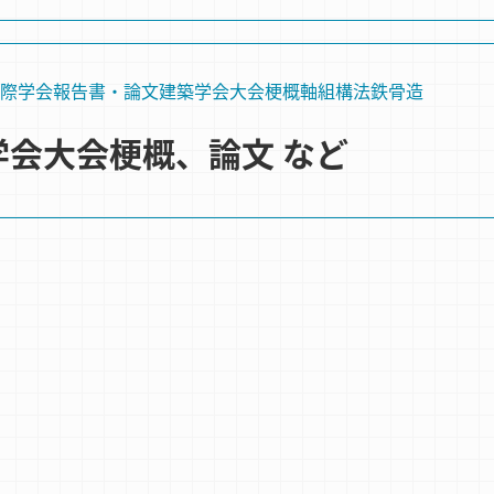
際学会
報告書・論文
建築学会大会梗概
軸組構法
鉄骨造
築学会大会梗概、論文 など