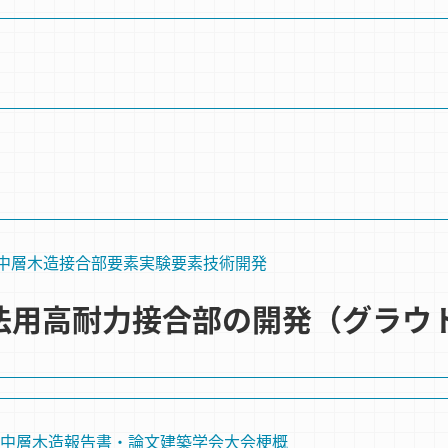
中層木造
接合部要素実験
要素技術開発
工法用高耐力接合部の開発（グラウ
中層木造
報告書・論文
建築学会大会梗概