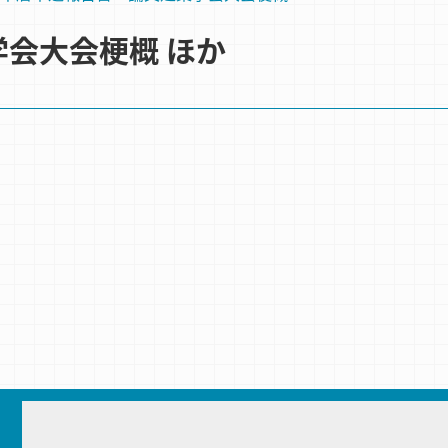
築学会大会梗概 ほか