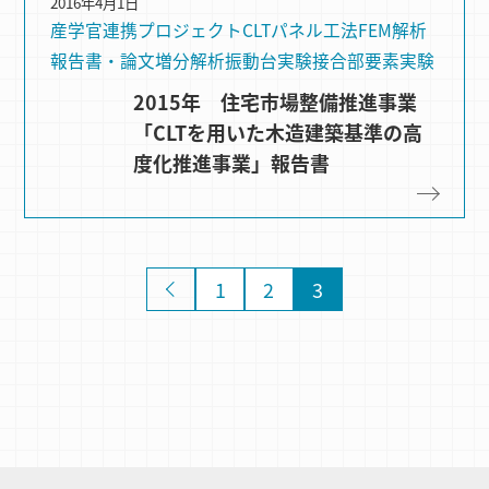
2016年4月1日
産学官連携プロジェクト
CLTパネル⼯法
FEM解析
報告書・論文
増分解析
振動台実験
接合部要素実験
2015年 住宅市場整備推進事業
「CLTを用いた木造建築基準の高
度化推進事業」報告書
«
1
2
3