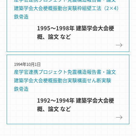
建築学会大会梗概
振動台実験
枠組壁⼯法（2×4）
鉄骨造
1995～1998年 建築学会大会梗
概、論文 など
1994年10月1日
産学官連携プロジェクト
免震構造
報告書・論文
建築学会大会梗概
振動台実験
構⾯せん断実験
鉄骨造
1992～1994年 建築学会大会梗
概、論文 など