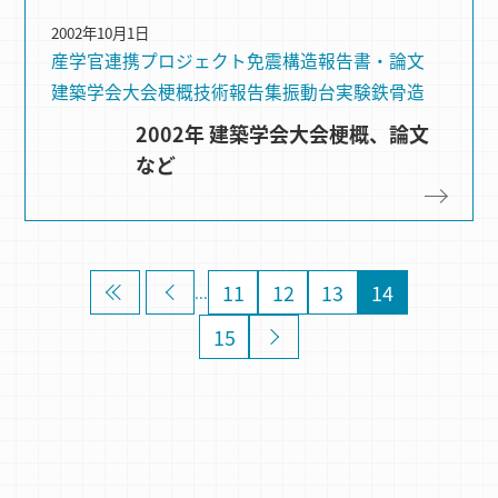
2002年10月1日
産学官連携プロジェクト
免震構造
報告書・論文
建築学会大会梗概
技術報告集
振動台実験
鉄骨造
2002年 建築学会大会梗概、論文
など
«
«
11
12
13
14
...
15
»