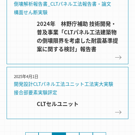
倒壊解析
報告書_CLTパネル工法
報告書・論文
構⾯せん断実験
2024年 林野庁補助 技術開発・
普及事業「CLTパネル工法建築物
の倒壊限界を考慮した耐震基準提
案に関する検討」報告書
2025年4月1日
開発設計
CLTパネル⼯法
ユニット工法
実大実験
接合部要素実験
評定
CLTセルユニット