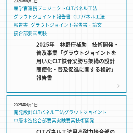
2026年4月1日
産学官連携プロジェクト
CLTパネル⼯法
グラウトジョイント
報告書_CLTパネル工法
報告書_グラウトジョイント
報告書・論文
接合部要素実験
2025年 林野庁補助 技術開発・
普及事業「グラウトジョイントを
用いたCLT鉄骨梁勝ち架構の設計
簡便化・普及促進に関する検討」
報告書
2025年4月1日
開発設計
CLTパネル⼯法
グラウトジョイント
中層木造
接合部要素実験
要素技術開発
CLTパネル工法用高耐力接合部の