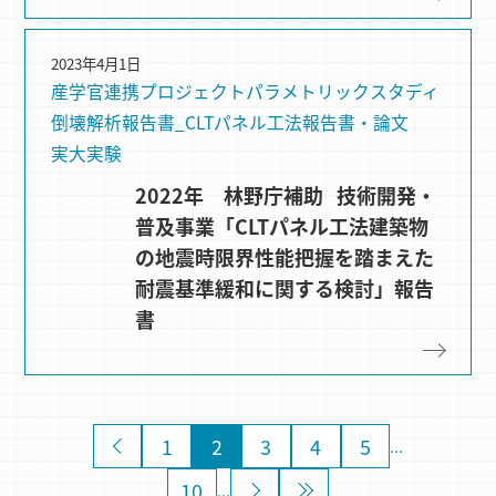
2023年4月1日
産学官連携プロジェクト
パラメトリックスタディ
倒壊解析
報告書_CLTパネル工法
報告書・論文
実大実験
2022年 林野庁補助 技術開発・
普及事業「CLTパネル工法建築物
の地震時限界性能把握を踏まえた
耐震基準緩和に関する検討」報告
書
«
1
2
3
4
5
...
10
»
»
...