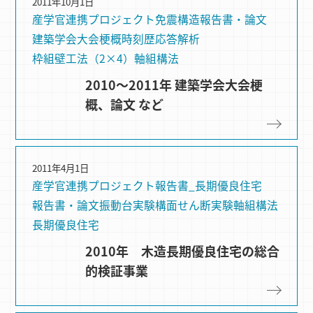
2011年10月1日
産学官連携プロジェクト
免震構造
報告書・論文
建築学会大会梗概
時刻歴応答解析
枠組壁⼯法（2×4）
軸組構法
2010～2011年 建築学会大会梗
概、論文 など
2011年4月1日
産学官連携プロジェクト
報告書_長期優良住宅
報告書・論文
振動台実験
構⾯せん断実験
軸組構法
長期優良住宅
2010年 木造長期優良住宅の総合
的検証事業