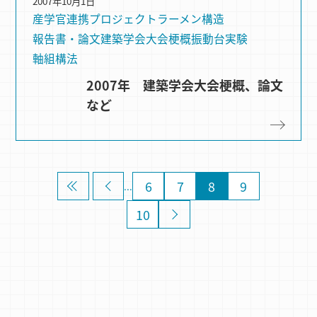
2007年10月1日
産学官連携プロジェクト
ラーメン構造
報告書・論文
建築学会大会梗概
振動台実験
軸組構法
2007年 建築学会大会梗概、論文
など
«
«
6
7
8
9
...
10
»